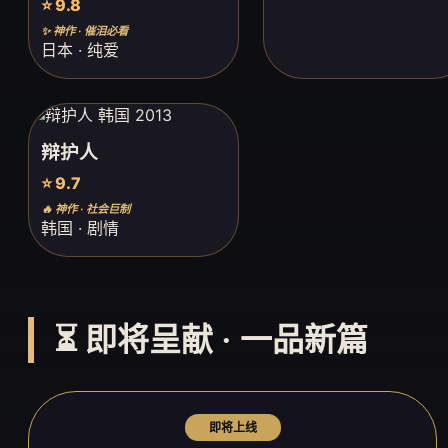
⭐ 9.8
✨ 神作 · 催泪必看
日本 · 纯爱
辩护人
⭐ 9.7
🔥 神作 · 社会巨制
韩国 · 剧情
⏳ 即将呈献 · 一品新篇
即将上线