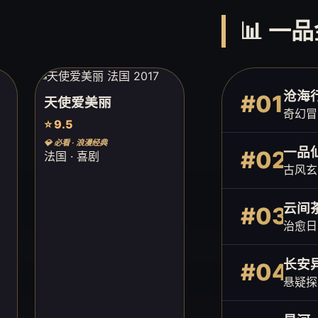
📊 一
沧海
#01
天使爱美丽
奇幻冒
⭐ 9.5
💎 必看 · 浪漫经典
一品
#02
法国 · 喜剧
古风玄
云间
#03
治愈日
长安
#04
悬疑探