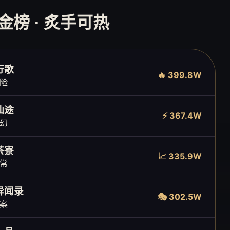
品金榜 · 炙手可热
行歌
🔥 399.8W
险
仙途
⚡ 367.4W
幻
茶寮
📈 335.9W
常
异闻录
🎭 302.5W
案