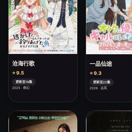
沧海行歌
一品仙途
⭐ 9.5
⭐ 9.3
更新至18集
更新至22集
2025 · 奇幻
2026 · 古风