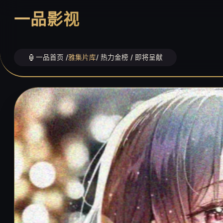
一品影视
一品首页 /
雅集片库
/ 热力金榜 / 即将呈献