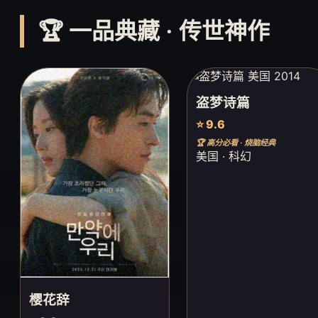
🏆 一品典藏 · 传世神作
盗梦诗篇
⭐ 9.6
🏆 高分必看 · 烧脑经典
美国 · 科幻
樱花辞