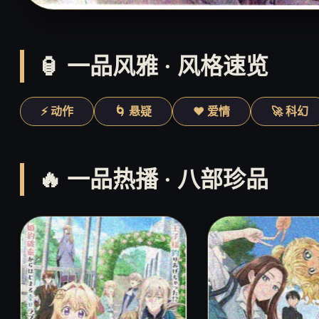
🏮 一品风雅 · 风格速览
⚡ 动作
🌀 悬疑
❤️ 爱情
🚀 科幻
🔥 一品热播 · 八部珍品