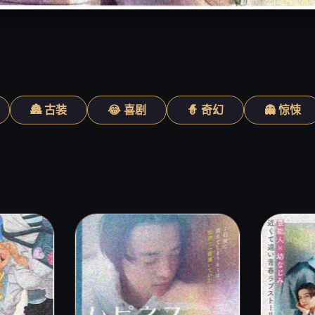
🏯 古装
😂 喜剧
🧙 奇幻
👻 惊悚