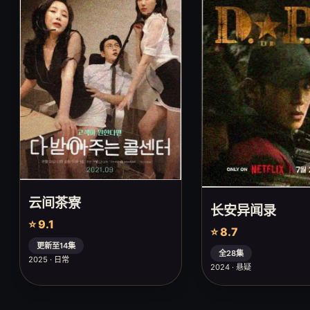
云间茶寮
长安异闻录
⭐ 9.1
⭐ 8.7
更新至14集
全28集
2025 · 日常
2024 · 悬疑