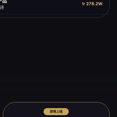
一品
✨ 278.2W
诗
即将上线