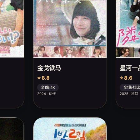
金戈铁马
星河一
⭐ 8.8
⭐ 8.6
全1集·4K
全1集·杜比
2024 · 动作
2025 · 科幻