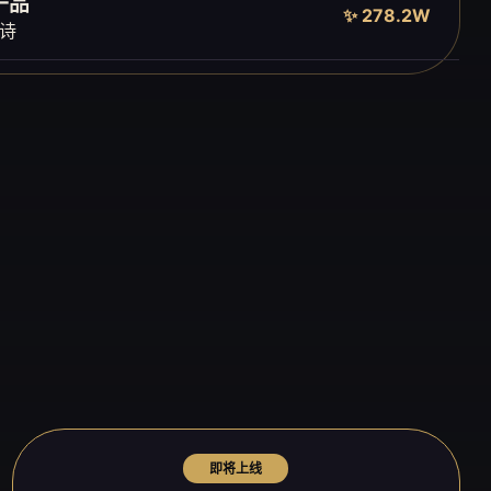
一品
✨ 278.2W
诗
即将上线