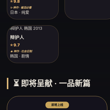
⭐ 9.8
✨ 神作 · 催泪必看
日本 · 纯爱
辩护人
⭐ 9.7
🔥 神作 · 社会巨制
韩国 · 剧情
⏳ 即将呈献 · 一品新篇
即将上线