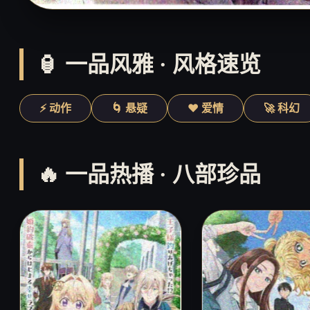
🏮 一品风雅 · 风格速览
⚡ 动作
🌀 悬疑
❤️ 爱情
🚀 科幻
🔥 一品热播 · 八部珍品