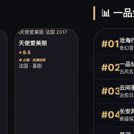
📊 一
沧海
#01
天使爱美丽
奇幻冒
⭐ 9.5
💎 必看 · 浪漫经典
一品
#02
法国 · 喜剧
古风玄
云间
#03
治愈日
长安
#04
悬疑探