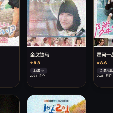
金戈铁马
星河一
⭐ 8.8
⭐ 8.6
全1集·4K
全1集·杜比
2024 · 动作
2025 · 科幻