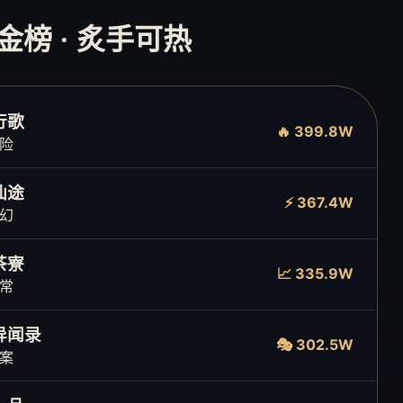
品金榜 · 炙手可热
行歌
🔥 399.8W
险
仙途
⚡ 367.4W
幻
茶寮
📈 335.9W
常
异闻录
🎭 302.5W
案