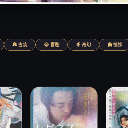
🏯 古装
😂 喜剧
🧙 奇幻
👻 惊悚