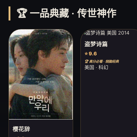
🏆 一品典藏 · 传世神作
盗梦诗篇
⭐ 9.6
🏆 高分必看 · 烧脑经典
美国 · 科幻
樱花辞