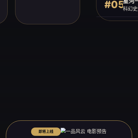
星河
#05
科幻史
即将上线