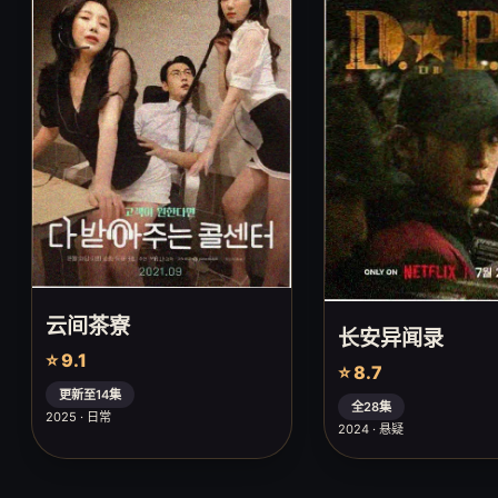
云间茶寮
长安异闻录
⭐ 9.1
⭐ 8.7
更新至14集
全28集
2025 · 日常
2024 · 悬疑