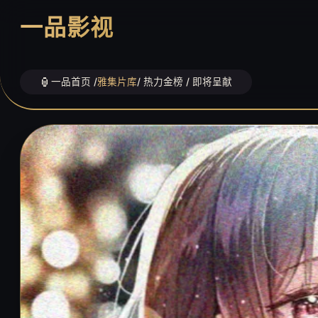
一品影视
一品首页 /
雅集片库
/ 热力金榜 / 即将呈献